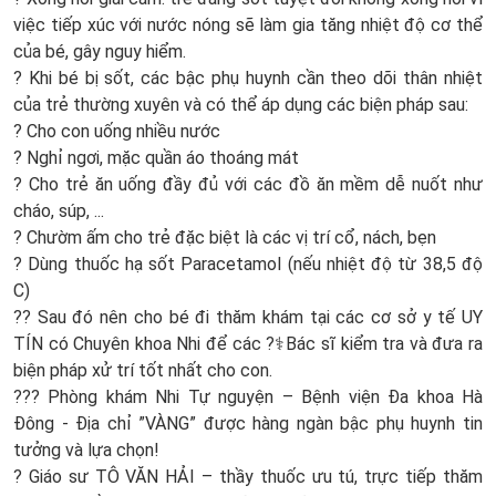
việc tiếp xúc với nước nóng sẽ làm gia tăng nhiệt độ cơ thể
của bé, gây nguy hiểm.
? Khi bé bị sốt, các bậc phụ huynh cần theo dõi thân nhiệt
của trẻ thường xuyên và có thể áp dụng các biện pháp sau:
? Cho con uống nhiều nước
? Nghỉ ngơi, mặc quần áo thoáng mát
? Cho trẻ ăn uống đầy đủ với các đồ ăn mềm dễ nuốt như
cháo, súp, ...
? Chườm ấm cho trẻ đặc biệt là các vị trí cổ, nách, bẹn
? Dùng thuốc hạ sốt Paracetamol (nếu nhiệt độ từ 38,5 độ
C)
?? Sau đó nên cho bé đi thăm khám tại các cơ sở y tế UY
TÍN có Chuyên khoa Nhi để các ?‍⚕️Bác sĩ kiểm tra và đưa ra
biện pháp xử trí tốt nhất cho con.
??? Phòng khám Nhi Tự nguyện – Bệnh viện Đa khoa Hà
Đông - Địa chỉ ”VÀNG” được hàng ngàn bậc phụ huynh tin
tưởng và lựa chọn!
? Giáo sư TÔ VĂN HẢI – thầy thuốc ưu tú, trực tiếp thăm