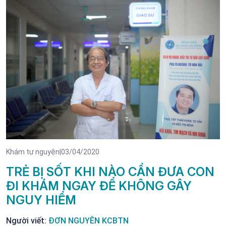
Khám tự nguyện
|
03/04/2020
TRẺ BỊ SỐT KHI NÀO CẦN ĐƯA CON
ĐI KHÁM NGAY ĐỂ KHÔNG GÂY
NGUY HIỂM
Người viết:
ĐƠN NGUYÊN KCBTN