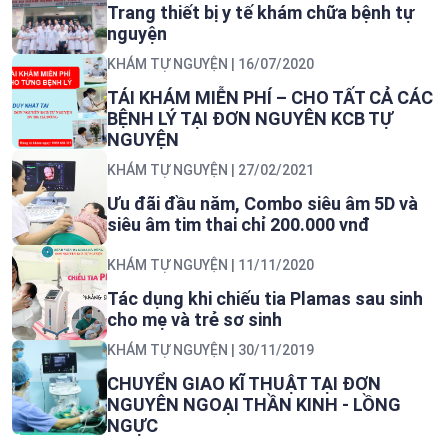
Trang thiết bị y tế khám chữa bệnh tự
nguyện
KHÁM TỰ NGUYỆN
| 16/07/2020
TÁI KHÁM MIỄN PHÍ – CHO TẤT CẢ CÁC
BỆNH LÝ TẠI ĐƠN NGUYÊN KCB TỰ
NGUYỆN
KHÁM TỰ NGUYỆN
| 27/02/2021
Ưu đãi đầu năm, Combo siêu âm 5D và
siêu âm tim thai chỉ 200.000 vnđ
KHÁM TỰ NGUYỆN
| 11/11/2020
Tác dụng khi chiếu tia Plamas sau sinh
cho mẹ và trẻ sơ sinh
KHÁM TỰ NGUYỆN
| 30/11/2019
CHUYỂN GIAO KĨ THUẬT TẠI ĐƠN
NGUYÊN NGOẠI THẦN KINH - LỒNG
NGỰC