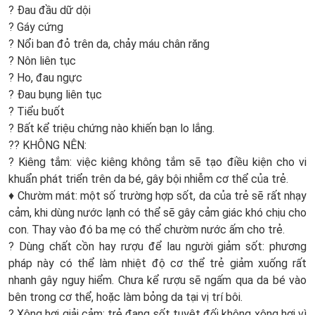
? Đau đầu dữ dội
? Gáy cứng
? Nổi ban đỏ trên da, chảy máu chân răng
? Nôn liên tục
? Ho, đau ngực
? Đau bụng liên tục
? Tiểu buốt
? Bất kể triệu chứng nào khiến bạn lo lắng.
?? KHÔNG NÊN:
? Kiêng tắm: việc kiêng không tắm sẽ tạo điều kiện cho vi
khuẩn phát triển trên da bé, gây bội nhiễm cơ thể của trẻ.
♦️ Chườm mát: một số trường hợp sốt, da của trẻ sẽ rất nhạy
cảm, khi dùng nước lạnh có thể sẽ gây cảm giác khó chịu cho
con. Thay vào đó ba mẹ có thể chườm nước ấm cho trẻ.
? Dùng chất cồn hay rượu để lau người giảm sốt: phương
pháp này có thể làm nhiệt độ cơ thể trẻ giảm xuống rất
nhanh gây nguy hiểm. Chưa kể rượu sẽ ngấm qua da bé vào
bên trong cơ thể, hoặc làm bỏng da tại vị trí bôi.
? Xông hơi giải cảm: trẻ đang sốt tuyệt đối không xông hơi vì