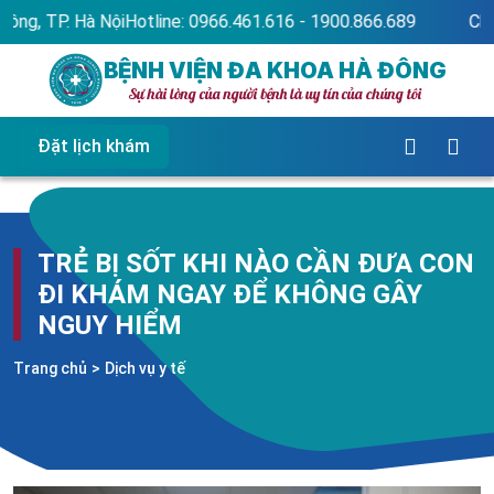
 Nội
Hotline: 0966.461.616 - 1900.866.689
Chào mừng bạn 
BỆNH VIỆN ĐA KHOA HÀ ĐÔNG
Sự hài lòng của người bệnh là uy tín của chúng tôi
Đặt lịch khám
TRẺ BỊ SỐT KHI NÀO CẦN ĐƯA CON
ĐI KHÁM NGAY ĐỂ KHÔNG GÂY
NGUY HIỂM
Trang chủ
>
Dịch vụ y tế