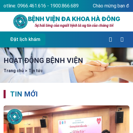
900.866.689
Chào mừng bạn đến với website Bệnh viện Đa
BỆNH VIỆN ĐA KHOA HÀ ĐÔNG
Sự hài lòng của người bệnh là uy tín của chúng tôi
Đặt lịch khám
HOẠT ĐỘNG BỆNH VIỆN
Trang chủ
>
Tin tức
TIN MỚI