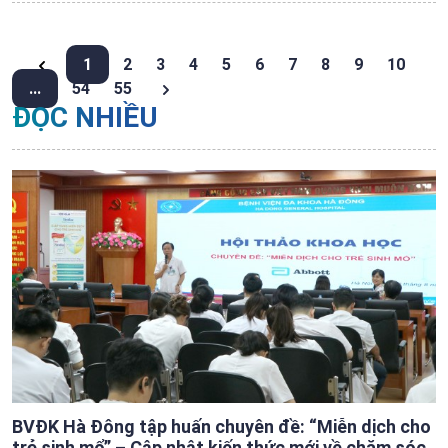
1
2
3
4
5
6
7
8
9
10
...
54
55
ĐỌC NHIỀU
BVĐK Hà Đông tập huấn chuyên đề: “Miễn dịch cho
trẻ sinh mổ” – Cập nhật kiến thức mới về chăm sóc