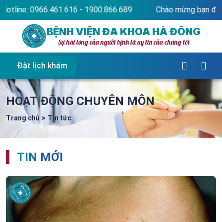
0.866.689
Chào mừng bạn đến với website Bệnh viện Đa k
BỆNH VIỆN ĐA KHOA HÀ ĐÔNG
Sự hài lòng của người bệnh là uy tín của chúng tôi
Đặt lịch khám
HOẠT ĐỘNG CHUYÊN MÔN
Trang chủ
>
Tin tức
TIN MỚI