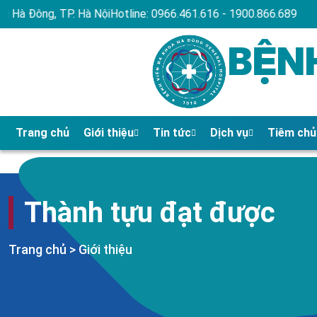
 Hà Nội
Hotline: 0966.461.616 - 1900.866.689
Chào mừng b
BỆN
Trang chủ
Giới thiệu
Tin tức
Dịch vụ
Tiêm ch
Thành tựu đạt được
Trang chủ
>
Giới thiệu