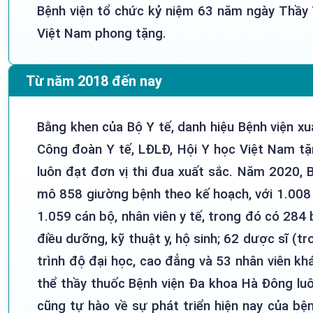
Bệnh viện tổ chức kỷ niệm 63 năm ngày Thầ
Việt Nam phong tặng.
Từ năm 2018 đến nay
Bằng khen của Bộ Y tế, danh hiệu Bệnh viện xu
Công đoàn Y tế, LĐLĐ, Hội Y học Việt Nam tặ
luôn đạt đơn vị thi đua xuất sắc. Năm 2020,
mô 858 giường bệnh theo kế hoạch, với 1.008 
1.059 cán bộ, nhân viên y tế, trong đó có 284 
điều dưỡng, kỹ thuật y, hộ sinh; 62 dược sĩ (t
trình độ đại học, cao đẳng và 53 nhân viên k
thể thầy thuốc Bệnh viện Đa khoa Hà Đông luô
cũng tự hào về sự phát triển hiện nay của bệ