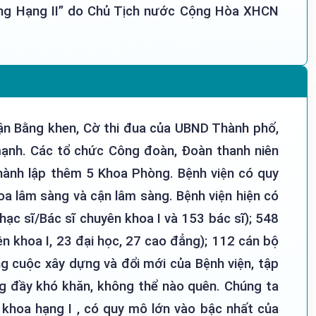
ng Hạng II” do Chủ Tịch nước Cộng Hòa XHCN
nhận Bằng khen, Cờ thi đua của UBND Thành phố,
mạnh. Các tổ chức Công đoàn, Đoàn thanh niên
hành lập thêm 5 Khoa Phòng. Bệnh viện có quy
a lâm sàng và cận lâm sàng. Bệnh viện hiện có
hạc sĩ/Bác sĩ chuyên khoa I và 153 bác sĩ); 548
ên khoa I, 23 đại học, 27 cao đẳng); 112 cán bộ
g cuộc xây dựng và đổi mới của Bệnh viện, tập
ng đầy khó khăn, không thể nào quên. Chúng ta
 khoa hạng I , có quy mô lớn vào bậc nhất của