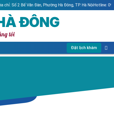
ế Văn Đàn, Phường Hà Đông, TP. Hà Nội
Hotline: 0966.461.616 - 1
 HÀ ĐÔNG
úng tôi
Đặt lịch khám