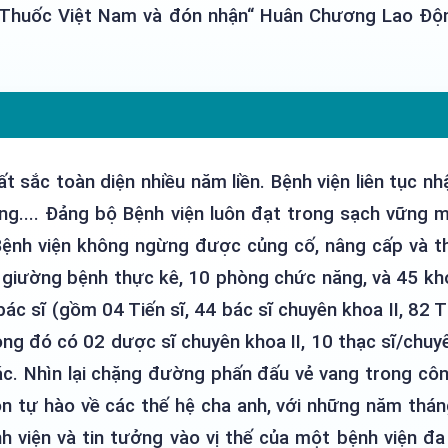
y Thuốc Việt Nam và đón nhận“ Huân Chương Lao Độ
ất sắc toàn diện nhiều năm liền. Bệnh viện liên tục 
ng.... Đảng bộ Bệnh viện luôn đạt trong sạch vững 
 Bệnh viện không ngừng được củng cố, nâng cấp và t
giường bệnh thực kê, 10 phòng chức năng, và 45 kho
bác sĩ (gồm 04 Tiến sĩ, 44 bác sĩ chuyên khoa II, 82 T
rong đó có 02 dược sĩ chuyên khoa II, 10 thạc sĩ/chuy
hác. Nhìn lại chặng đường phấn đấu vẻ vang trong côn
n tự hào về các thế hệ cha anh, với những năm thá
nh viện và tin tưởng vào vị thế của một bệnh viện đa