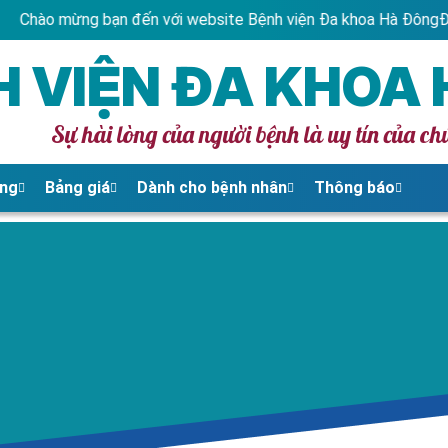
ạn đến với website Bệnh viện Đa khoa Hà Đông
Địa chỉ: Số 2 B
H VIỆN ĐA KHOA
Sự hài lòng của người bệnh là uy tín của ch
ủng
Bảng giá
Dành cho bệnh nhân
Thông báo